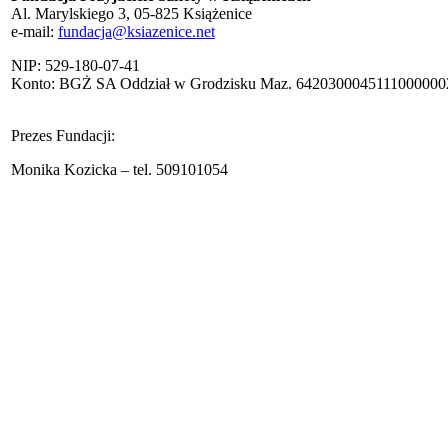
Al. Marylskiego 3, 05-825 Książenice
e-mail:
fundacja@ksiazenice.net
NIP: 529-180-07-41
Konto: BGŻ SA Oddział w Grodzisku Maz. 642030004511100000
Prezes Fundacji:
Monika Kozicka – tel. 509101054